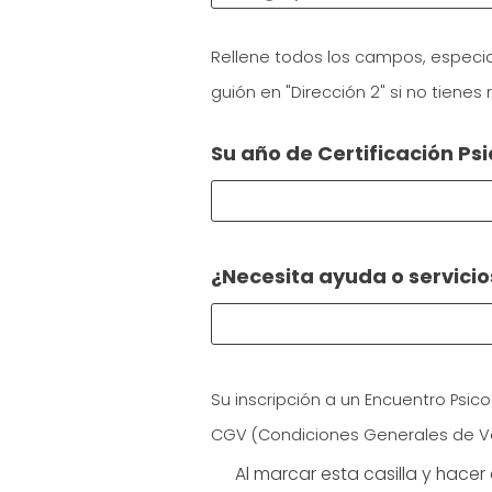
Rellene todos los campos, especi
guión en "Dirección 2" si no tienes
Su año de Certificación P
¿Necesita ayuda o servicio
Terms
*
Su inscripción a un Encuentro Psic
CGV (Condiciones Generales de Ven
Al marcar esta casilla y hacer 