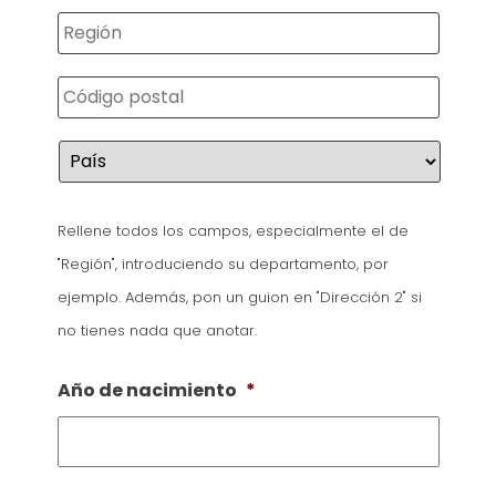
Estad
/
ZIP
Provin
/
/
Códig
Regió
Postal
País
Rellene todos los campos, especialmente el de
"Región", introduciendo su departamento, por
ejemplo. Además, pon un guion en "Dirección 2" si
no tienes nada que anotar.
Año de nacimiento
*