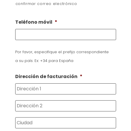
confirmar correo electrónico
Teléfono móvil
*
Por favor, especifique el prefijo correspondiente
a su país. Ex: +34 para España
Dirección de facturación
*
Direcc
Direcc
2
Ciuda